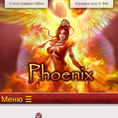
Статус сервера:
Offline
Игроков в сети:
0
/
846
Меню