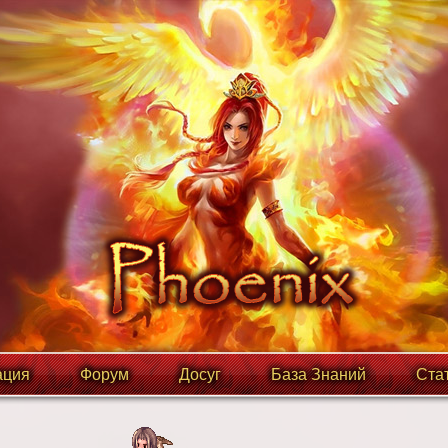
ция
Форум
Досуг
База Знаний
Ста