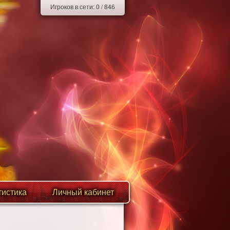
Игроков в сети:
0
/
846
тистика
Личный кабинет