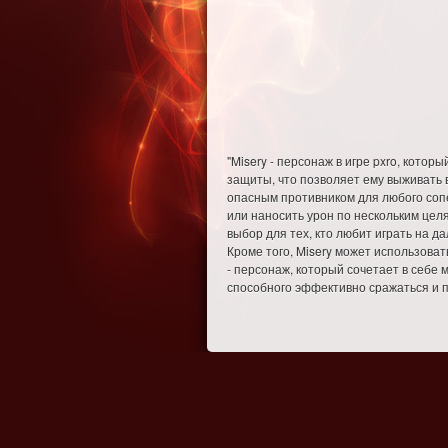
"Misery - персонаж в игре pxro, кото
защиты, что позволяет ему выживать в
опасным противником для любого сопе
или наносить урон по нескольким цел
выбор для тех, кто любит играть на д
Кроме того, Misery может использоват
- персонаж, который сочетает в себе 
способного эффективно сражаться и п