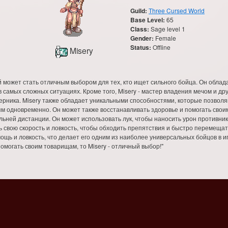
Guild:
Three Cursed World
Base Level:
65
Class:
Sage level 1
Gender:
Female
Status:
Offline
Misery
рый может стать отличным выбором для тех, кто ищет сильного бойца. Он обла
 самых сложных ситуациях. Кроме того, Misery - мастер владения мечом и др
рника. Misery также обладает уникальными способностями, которые позволя
ям одновременно. Он может также восстанавливать здоровье и помогать своим
альней дистанции. Он может использовать лук, чтобы наносить урон противник
ь свою скорость и ловкость, чтобы обходить препятствия и быстро перемещать
мощь и ловкость, что делает его одним из наиболее универсальных бойцов в и
омогать своим товарищам, то Misery - отличный выбор!"