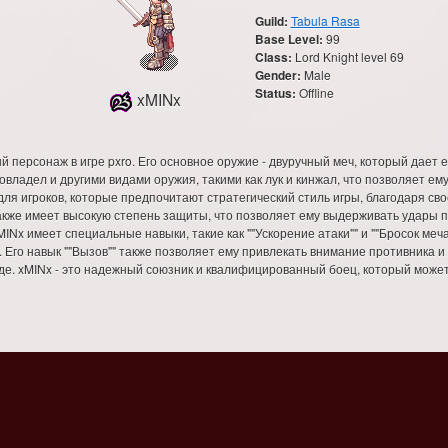
Guild:
Tabula Rasa
Base Level:
99
Class:
Lord Knight level 69
Gender:
Male
Status:
Offline
xMINx
й персонаж в игре pxro. Его основное оружие - двуручный меч, который дает
овладел и другими видами оружия, такими как лук и кинжал, что позволяет е
 для игроков, которые предпочитают стратегический стиль игры, благодаря с
кже имеет высокую степень защиты, что позволяет ему выдерживать удары п
MINx имеет специальные навыки, такие как ""Ускорение атаки"" и ""Бросок меч
Его навык ""Вызов"" также позволяет ему привлекать внимание противника и 
де. xMINx - это надежный союзник и квалифицированный боец, который может