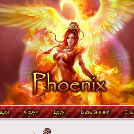
ция
Форум
Досуг
База Знаний
Ста