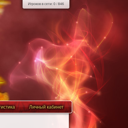
Игроков в сети:
0
/
846
тистика
Личный кабинет