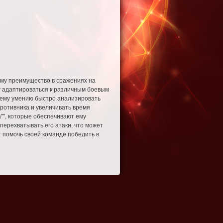
 ему преимущество в сражениях на
му адаптироваться к различным боевым
воему умению быстро анализировать
ротивника и увеличивать время
а"", которые обеспечивают ему
перехватывать его атаки, что может
 помочь своей команде победить в