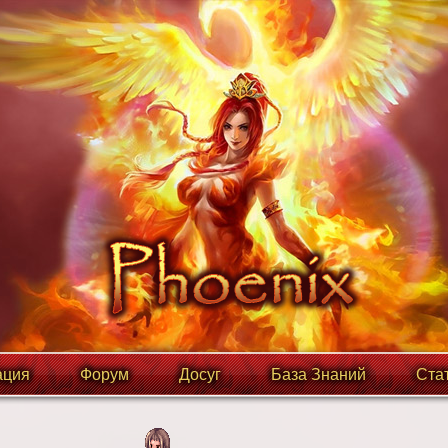
ция
Форум
Досуг
База Знаний
Ста