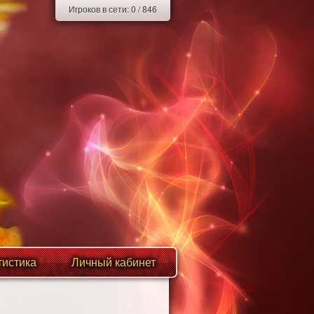
Игроков в сети:
0
/
846
тистика
Личный кабинет