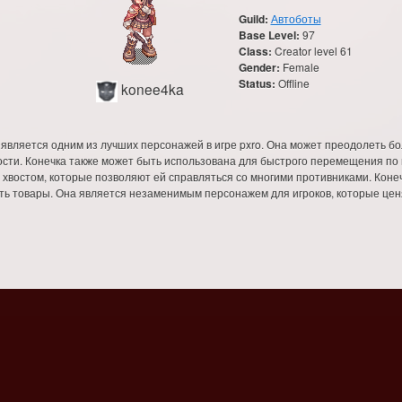
Guild:
Автоботы
Base Level:
97
Class:
Creator level 61
Gender:
Female
Status:
Offline
konee4ka
 является одним из лучших персонажей в игре pxro. Она может преодолеть б
ости. Конечка также может быть использована для быстрого перемещения по
ар хвостом, которые позволяют ей справляться со многими противниками. Ко
ь товары. Она является незаменимым персонажем для игроков, которые ценят