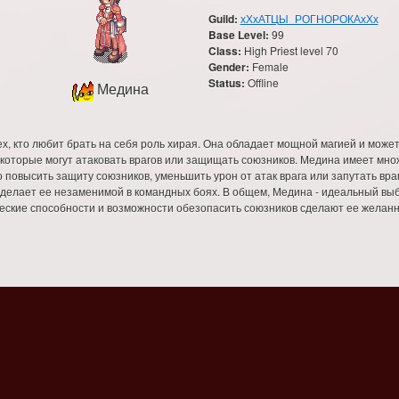
Guild:
хХхАТЦЫ_РОГНОРОКАхХх
Base Level:
99
Class:
High Priest level 70
Gender:
Female
Status:
Offline
Медина
ех, кто любит брать на себя роль хирая. Она обладает мощной магией и може
которые могут атаковать врагов или защищать союзников. Медина имеет мно
 повысить защиту союзников, уменьшить урон от атак врага или запутать враг
делает ее незаменимой в командных боях. В общем, Медина - идеальный выбо
ческие способности и возможности обезопасить союзников сделают ее желан