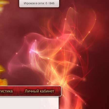
Игроков в сети:
0
/
846
тистика
Личный кабинет