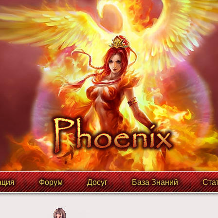
ция
Форум
Досуг
База Знаний
Ста